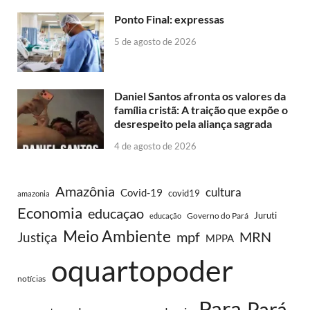
Ponto Final: expressas
5 de agosto de 2026
Daniel Santos afronta os valores da
família cristã: A traição que expõe o
desrespeito pela aliança sagrada
4 de agosto de 2026
Amazônia
cultura
Covid-19
covid19
amazonia
Economia
educaçao
Juruti
Governo do Pará
educação
Meio Ambiente
MRN
Justiça
mpf
MPPA
oquartopoder
notícias
Para
Pará