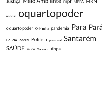
Meio Ambiente
MRN
Justiça
mpf
MPPA
oquartopoder
notícias
Para
Pará
o quarto poder
pandemia
Oriximina
Santarém
Política
Polícia Federal
ponto final
SAÚDE
ufopa
saúde
Turismo