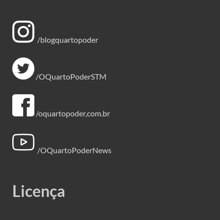
/blogquartopoder
/OQuartoPoderSTM
/oquartopoder,com.br
/OQuartoPoderNews
Licença