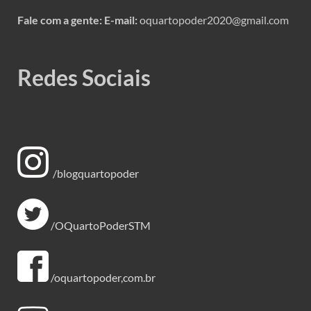
Fale com a gente:
E-mail:
oquartopoder2020@gmail.com
Redes Sociais
/blogquartopoder
/OQuartoPoderSTM
/oquartopoder,com.br