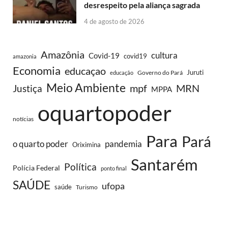
desrespeito pela aliança sagrada
4 de agosto de 2026
Amazônia
cultura
Covid-19
covid19
amazonia
Economia
educaçao
Juruti
Governo do Pará
educação
Meio Ambiente
MRN
Justiça
mpf
MPPA
oquartopoder
notícias
Para
Pará
o quarto poder
pandemia
Oriximina
Santarém
Política
Polícia Federal
ponto final
SAÚDE
ufopa
saúde
Turismo