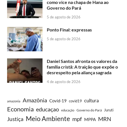
como vice na chapa de Hana ao
Governo do Pará
5 de agosto de 2026
Ponto Final: expressas
5 de agosto de 2026
Daniel Santos afronta os valores da
família cristã: A traição que expõe o
desrespeito pela aliança sagrada
4 de agosto de 2026
Amazônia
cultura
Covid-19
covid19
amazonia
Economia
educaçao
Juruti
Governo do Pará
educação
Meio Ambiente
MRN
Justiça
mpf
MPPA