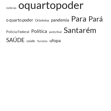
oquartopoder
notícias
Para
Pará
o quarto poder
pandemia
Oriximina
Santarém
Política
Polícia Federal
ponto final
SAÚDE
ufopa
saúde
Turismo