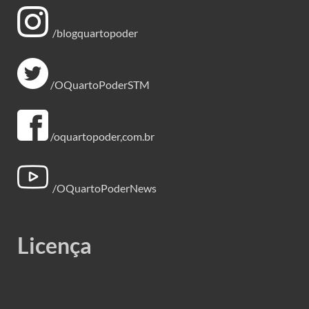
/blogquartopoder
/OQuartoPoderSTM
/oquartopoder,com.br
/OQuartoPoderNews
Licença