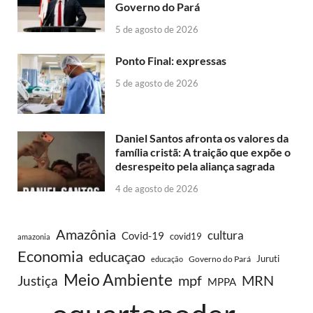
Governo do Pará
5 de agosto de 2026
Ponto Final: expressas
5 de agosto de 2026
Daniel Santos afronta os valores da
família cristã: A traição que expõe o
desrespeito pela aliança sagrada
4 de agosto de 2026
Amazônia
cultura
Covid-19
covid19
amazonia
Economia
educaçao
Juruti
Governo do Pará
educação
Meio Ambiente
MRN
Justiça
mpf
MPPA