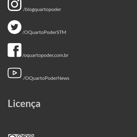
/blogquartopoder
/OQuartoPoderSTM
/oquartopoder,com.br
/OQuartoPoderNews
Licença