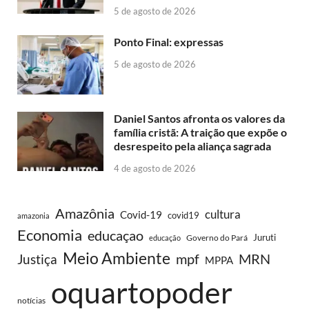
5 de agosto de 2026
Ponto Final: expressas
5 de agosto de 2026
Daniel Santos afronta os valores da
família cristã: A traição que expõe o
desrespeito pela aliança sagrada
4 de agosto de 2026
Amazônia
cultura
Covid-19
covid19
amazonia
Economia
educaçao
Juruti
Governo do Pará
educação
Meio Ambiente
MRN
Justiça
mpf
MPPA
oquartopoder
notícias