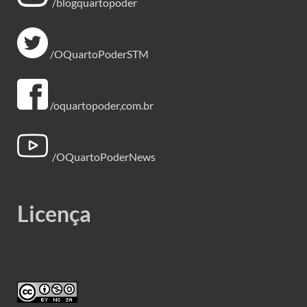
/blogquartopoder
/OQuartoPoderSTM
/oquartopoder,com.br
/OQuartoPoderNews
Licença