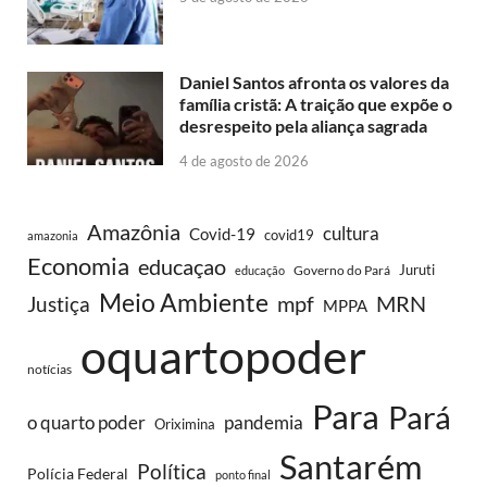
Daniel Santos afronta os valores da
família cristã: A traição que expõe o
desrespeito pela aliança sagrada
4 de agosto de 2026
Amazônia
cultura
Covid-19
covid19
amazonia
Economia
educaçao
Juruti
Governo do Pará
educação
Meio Ambiente
MRN
Justiça
mpf
MPPA
oquartopoder
notícias
Para
Pará
o quarto poder
pandemia
Oriximina
Santarém
Política
Polícia Federal
ponto final