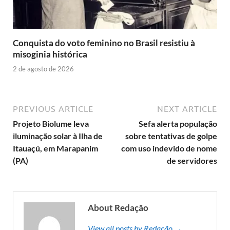
Conquista do voto feminino no Brasil resistiu à
misoginia histórica
2 de agosto de 2026
PREVIOUS ARTICLE
NEXT ARTICLE
Projeto Biolume leva
Sefa alerta população
iluminação solar à Ilha de
sobre tentativas de golpe
Itauaçú, em Marapanim
com uso indevido de nome
(PA)
de servidores
About Redação
View all posts by Redação →