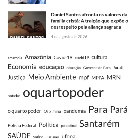
Daniel Santos afronta os valores da
família cristã: A traição que expõe o
desrespeito pela aliança sagrada
4 de agosto de 2026
Amazônia
cultura
Covid-19
covid19
amazonia
Economia
educaçao
Juruti
Governo do Pará
educação
Meio Ambiente
MRN
Justiça
mpf
MPPA
oquartopoder
notícias
Para
Pará
o quarto poder
pandemia
Oriximina
Santarém
Política
Polícia Federal
ponto final
SAÚDE
ufopa
saúde
Turismo