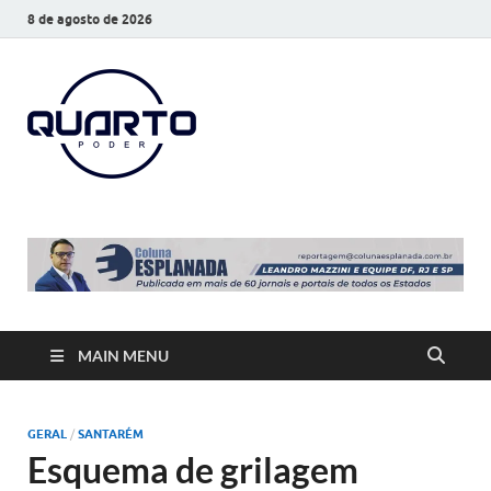
8 de agosto de 2026
O Quarto
Notícias todos os dias
Poder
MAIN MENU
GERAL
/
SANTARÉM
Esquema de grilagem