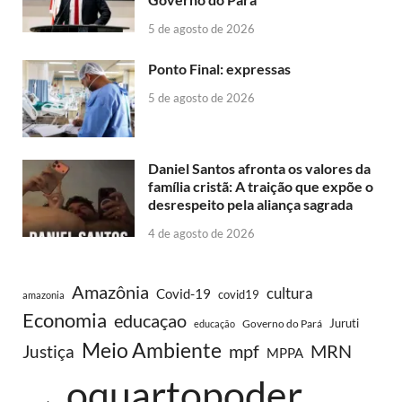
5 de agosto de 2026
Ponto Final: expressas
5 de agosto de 2026
Daniel Santos afronta os valores da
família cristã: A traição que expõe o
desrespeito pela aliança sagrada
4 de agosto de 2026
Amazônia
cultura
Covid-19
covid19
amazonia
Economia
educaçao
Juruti
Governo do Pará
educação
Meio Ambiente
MRN
Justiça
mpf
MPPA
oquartopoder