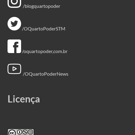
/blogquartopoder
/OQuartoPoderSTM
/oquartopoder,com.br
/OQuartoPoderNews
Licença