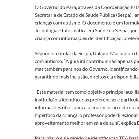
O Governo do Pará, através da Coordenação Estad
Secretaria de Estado de Saúde Pública (Sespa), la
crianças com autismo. O documento é um formulá
Tecnologia e Informática em Saúde da Sespa, que
criança com informações de identificação, preferê
Segundo o titular da Sespa, Ualame Machado, o fo
com autismo. “A guia irá contribuir não apenas pa
mas também para nós do Governo, identificando 
garantindo mais inclusão, direitos e a disponibili
“Este material tem como objetivo principal auxilia
instituição a identificar as preferências e particu
informações úteis para a plena inclusão dela no
hiperfoco da criança, o professor pode direciona
aproveitamento melhor em sala de aula”, explica
Para criar o guia rápido de identificação TEA bas