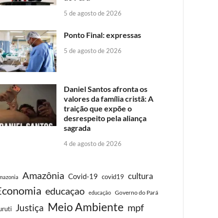
5 de agosto de 2026
Ponto Final: expressas
5 de agosto de 2026
Daniel Santos afronta os
valores da família cristã: A
traição que expõe o
desrespeito pela aliança
sagrada
4 de agosto de 2026
Amazônia
cultura
Covid-19
covid19
mazonia
Economia
educaçao
Governo do Pará
educação
Meio Ambiente
Justiça
mpf
uruti