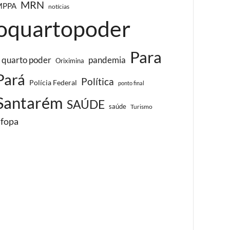
MRN
MPPA
notícias
oquartopoder
Para
 quarto poder
pandemia
Oriximina
Pará
Política
Polícia Federal
ponto final
Santarém
SAÚDE
saúde
Turismo
ufopa