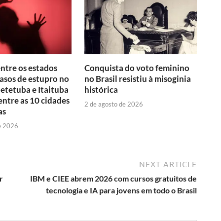
entre os estados
Conquista do voto feminino
asos de estupro no
no Brasil resistiu à misoginia
aetetuba e Itaituba
histórica
ntre as 10 cidades
2 de agosto de 2026
as
e 2026
NEXT ARTICLE
r
IBM e CIEE abrem 2026 com cursos gratuitos de
tecnologia e IA para jovens em todo o Brasil