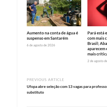
Aumento na conta de água é
Pará está 
suspenso em Santarém
com mais c
Brasil; Ab
6 de agosto de 2026
aparecem e
mais crític
2 de agosto d
PREVIOUS ARTICLE
Ufopa abre seleção com 13 vagas para professo
substituto