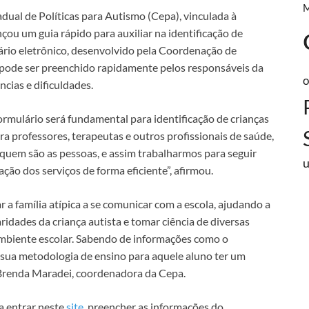
ual de Políticas para Autismo (Cepa), vinculada à
nçou um guia rápido para auxiliar na identificação de
rio eletrônico, desenvolvido pela Coordenação de
 pode ser preenchido rapidamente pelos responsáveis da
o
ncias e dificuldades.
rmulário será fundamental para identificação de crianças
ra professores, terapeutas e outros profissionais de saúde,
quem são as pessoas, e assim trabalharmos para seguir
zação dos serviços de forma eficiente”, afirmou.
r a família atípica a se comunicar com a escola, ajudando a
laridades da criança autista e tomar ciência de diversas
 ambiente escolar. Sabendo de informações como o
r sua metodologia de ensino para aquele aluno ter um
 Brenda Maradei, coordenadora da Cepa.
ta entrar neste
site
, preencher as informações do