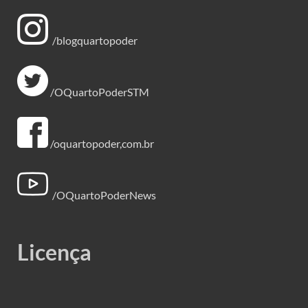
/blogquartopoder
/OQuartoPoderSTM
/oquartopoder,com.br
/OQuartoPoderNews
Licença