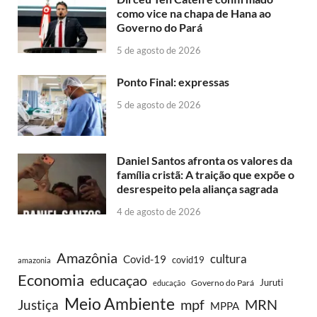
como vice na chapa de Hana ao
Governo do Pará
5 de agosto de 2026
Ponto Final: expressas
5 de agosto de 2026
Daniel Santos afronta os valores da
família cristã: A traição que expõe o
desrespeito pela aliança sagrada
4 de agosto de 2026
Amazônia
cultura
Covid-19
covid19
amazonia
Economia
educaçao
Juruti
Governo do Pará
educação
Meio Ambiente
MRN
Justiça
mpf
MPPA