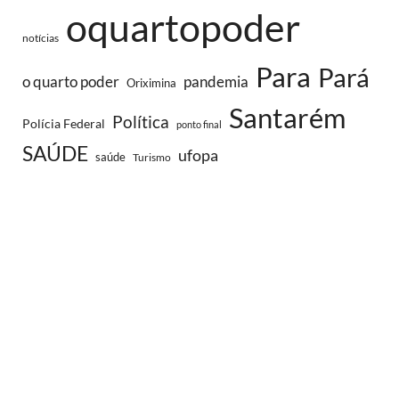
oquartopoder
notícias
Para
Pará
o quarto poder
pandemia
Oriximina
Santarém
Política
Polícia Federal
ponto final
SAÚDE
ufopa
saúde
Turismo