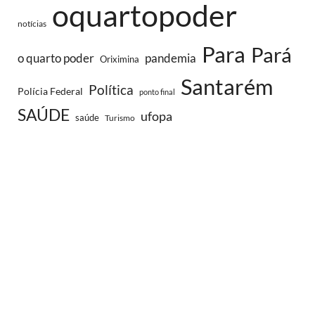
oquartopoder
notícias
Para
Pará
o quarto poder
pandemia
Oriximina
Santarém
Política
Polícia Federal
ponto final
SAÚDE
ufopa
saúde
Turismo