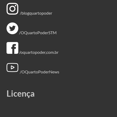
/blogquartopoder
/OQuartoPoderSTM
/oquartopoder,com.br
/OQuartoPoderNews
Licença