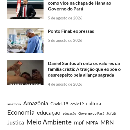
como vice na chapa de Hana ao
Governo do Pará
5 de agosto de 2026
Ponto Final: expressas
5 de agosto de 2026
Daniel Santos afronta os valores da
família cristã: A traição que expõe o
desrespeito pela aliança sagrada
4 de agosto de 2026
Amazônia
cultura
Covid-19
covid19
amazonia
Economia
educaçao
Juruti
Governo do Pará
educação
Meio Ambiente
MRN
Justiça
mpf
MPPA