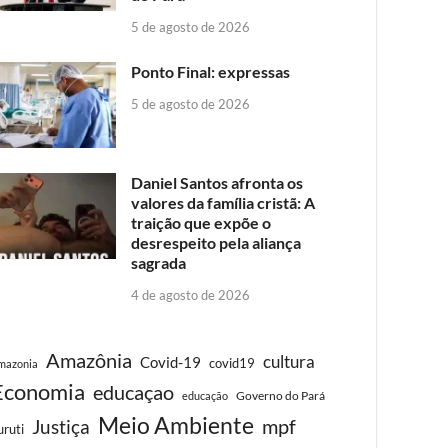
5 de agosto de 2026
Ponto Final: expressas
5 de agosto de 2026
Daniel Santos afronta os
valores da família cristã: A
traição que expõe o
desrespeito pela aliança
sagrada
4 de agosto de 2026
Amazônia
cultura
Covid-19
covid19
mazonia
Economia
educaçao
Governo do Pará
educação
Meio Ambiente
Justiça
mpf
uruti