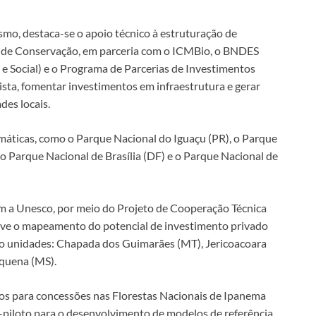
smo, destaca-se o apoio técnico à estruturação de
s de Conservação, em parceria com o ICMBio, o BNDES
 Social) e o Programa de Parcerias de Investimentos
rista, fomentar investimentos em infraestrutura e gerar
es locais.
áticas, como o Parque Nacional do Iguaçu (PR), o Parque
 Parque Nacional de Brasília (DF) e o Parque Nacional de
m a Unesco, por meio do Projeto de Cooperação Técnica
e o mapeamento do potencial de investimento privado
o unidades: Chapada dos Guimarães (MT), Jericoacoara
quena (MS).
s para concessões nas Florestas Nacionais de Ipanema
-piloto para o desenvolvimento de modelos de referência