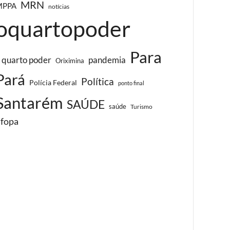
MRN
MPPA
notícias
oquartopoder
Para
 quarto poder
pandemia
Oriximina
Pará
Política
Polícia Federal
ponto final
Santarém
SAÚDE
saúde
Turismo
ufopa