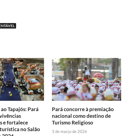
ENTÁVEL
ao Tapajós: Pará
Pará concorre à premiação
vivências
nacional como destino de
 e fortalece
Turismo Religioso
urística no Salão
3 de março de 2026
o 2026