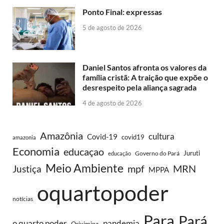
Ponto Final: expressas
5 de agosto de 2026
Daniel Santos afronta os valores da
família cristã: A traição que expõe o
desrespeito pela aliança sagrada
4 de agosto de 2026
Amazônia
cultura
Covid-19
covid19
amazonia
Economia
educaçao
Juruti
Governo do Pará
educação
Meio Ambiente
MRN
Justiça
mpf
MPPA
oquartopoder
notícias
Para
Pará
o quarto poder
pandemia