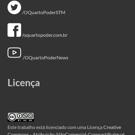
/OQuartoPoderSTM
/oquartopoder,com.br
/OQuartoPoderNews
Licença
Este trabalho está licenciado com uma Licença
Creative
Commons - Atribuição-NãoComercial-CompartilhaIgual