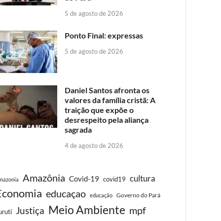
5 de agosto de 2026
Ponto Final: expressas
5 de agosto de 2026
Daniel Santos afronta os
valores da família cristã: A
traição que expõe o
desrespeito pela aliança
sagrada
4 de agosto de 2026
Amazônia
cultura
Covid-19
covid19
mazonia
Economia
educaçao
Governo do Pará
educação
Meio Ambiente
Justiça
mpf
uruti