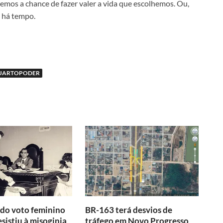
temos a chance de fazer valer a vida que escolhemos. Ou,
 há tempo.
UARTOPODER
do voto feminino
BR-163 terá desvios de
esistiu à misoginia
tráfego em Novo Progresso