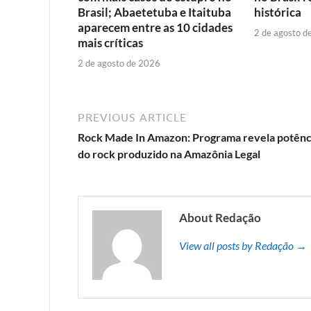
Brasil; Abaetetuba e Itaituba
histórica
aparecem entre as 10 cidades
2 de agosto d
mais críticas
2 de agosto de 2026
PREVIOUS ARTICLE
Rock Made In Amazon: Programa revela potênc
do rock produzido na Amazônia Legal
About Redação
View all posts by Redação →