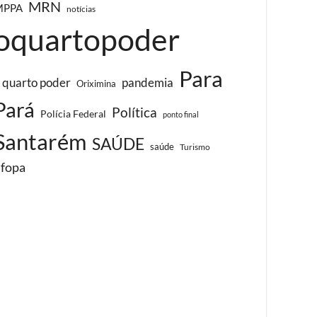
MRN
MPPA
notícias
oquartopoder
Para
 quarto poder
pandemia
Oriximina
Pará
Política
Polícia Federal
ponto final
Santarém
SAÚDE
saúde
Turismo
ufopa