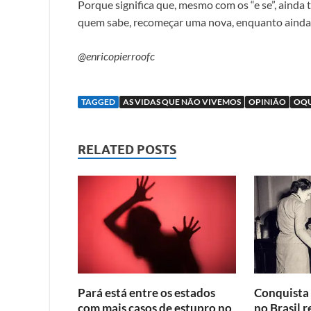
Porque significa que, mesmo com os “e se”, ainda 
quem sabe, recomeçar uma nova, enquanto ainda
@enricopierroofc
TAGGED
AS VIDAS QUE NÃO VIVEMOS
OPINIÃO
OQ
RELATED POSTS
Pará está entre os estados
Conquista 
com mais casos de estupro no
no Brasil r