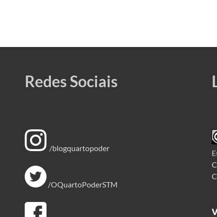
Redes Sociais
/blogquartopoder
E
C
C
/OQuartoPoderSTM
V