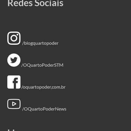
Redes Sociais
/blogquartopoder
/OQuartoPoderSTM
/oquartopoder,com.br
/OQuartoPoderNews