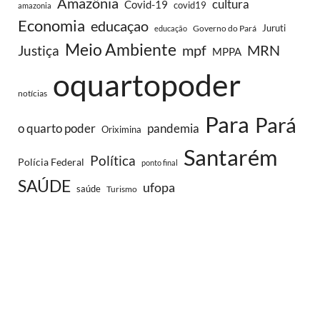
Amazônia
cultura
Covid-19
covid19
amazonia
Economia
educaçao
Juruti
Governo do Pará
educação
Meio Ambiente
MRN
Justiça
mpf
MPPA
oquartopoder
notícias
Para
Pará
o quarto poder
pandemia
Oriximina
Santarém
Política
Polícia Federal
ponto final
SAÚDE
ufopa
saúde
Turismo