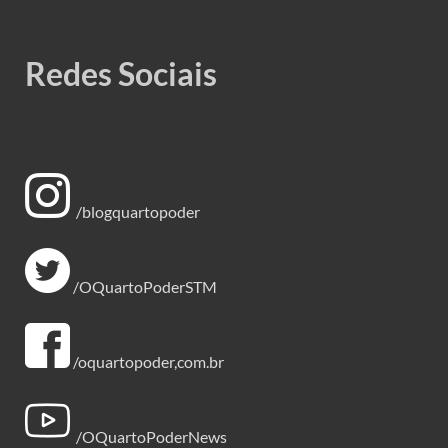
Redes Sociais
/blogquartopoder
/OQuartoPoderSTM
/oquartopoder,com.br
/OQuartoPoderNews