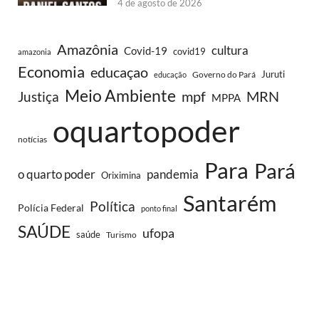
4 de agosto de 2026
Amazônia
cultura
Covid-19
covid19
amazonia
Economia
educaçao
Juruti
Governo do Pará
educação
Meio Ambiente
MRN
Justiça
mpf
MPPA
oquartopoder
notícias
Para
Pará
o quarto poder
pandemia
Oriximina
Santarém
Política
Polícia Federal
ponto final
SAÚDE
ufopa
saúde
Turismo