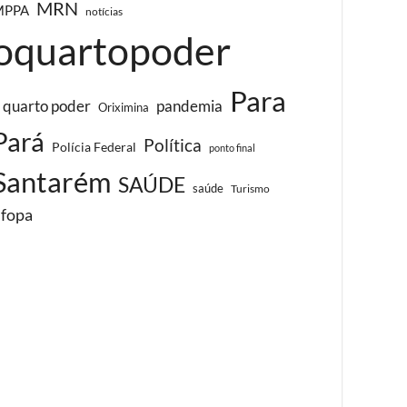
MRN
MPPA
notícias
oquartopoder
Para
 quarto poder
pandemia
Oriximina
Pará
Política
Polícia Federal
ponto final
Santarém
SAÚDE
saúde
Turismo
ufopa