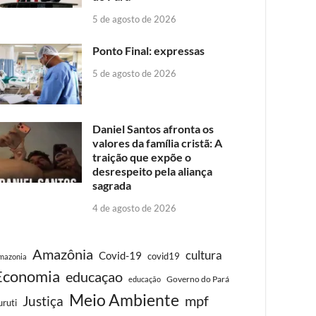
5 de agosto de 2026
Ponto Final: expressas
5 de agosto de 2026
Daniel Santos afronta os
valores da família cristã: A
traição que expõe o
desrespeito pela aliança
sagrada
4 de agosto de 2026
Amazônia
cultura
Covid-19
covid19
mazonia
Economia
educaçao
Governo do Pará
educação
Meio Ambiente
Justiça
mpf
uruti