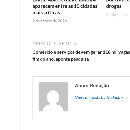
aparecem entre as 10 cidades
drogas
mais críticas
22 de julho d
2 de agosto de 2026
PREVIOUS ARTICLE
Comércio e serviços devem gerar 118 mil vagas
fim do ano, aponta pesquisa
About Redação
View all posts by Redação →