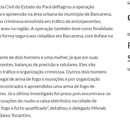
ícia Civil do Estado do Pará deflagrou a operação
 e apreensão na área urbana do município de Barcarena,
o criminosa envolvida em tráfico de entorpecentes,
graves na região. A operação também teve como finalidade
o
 de forma segura aos cidadãos em Barcarena, com ênfase na
rante de dois homens e uma mulher, já que em suas
ntes, balanças de precisão e celulares. Eles vão
 o tráfico e organização criminosa. Outros dois homens
legal de arma de fogo e munições e por organização
 encontrados e apreendidos uma arma de fogo de
res. Já o último investigado foi preso pois encontrava-se
cusações de roubo a caixa eletrônico na cidade de
e fogo e furto qualificado”, detalhou o delegado Mhoab
Baixo Tocantins.