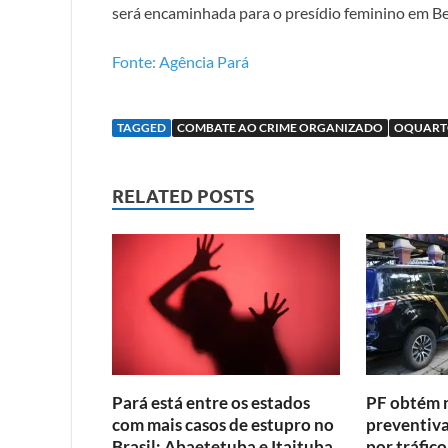
será encaminhada para o presídio feminino em B
Fonte: Agência Pará
TAGGED
COMBATE AO CRIME ORGANIZADO
OQUART
RELATED POSTS
Pará está entre os estados
PF obtém 
com mais casos de estupro no
preventiva
Brasil; Abaetetuba e Itaituba
por tráfic