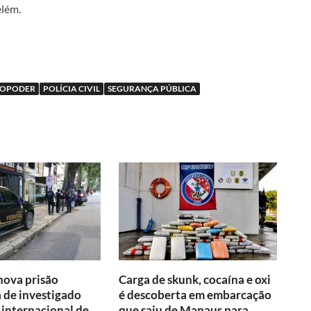
elém.
OPODER
POLÍCIA CIVIL
SEGURANÇA PÚBLICA
nova prisão
Carga de skunk, cocaína e oxi
 de investigado
é descoberta em embarcação
o internacional de
que saiu de Manaus para