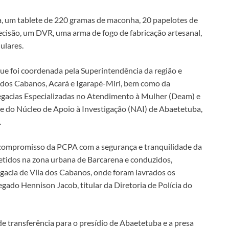
a, um tablete de 220 gramas de maconha, 20 papelotes de
ecisão, um DVR, uma arma de fogo de fabricação artesanal,
ulares.
que foi coordenada pela Superintendência da região e
a dos Cabanos, Acará e Igarapé-Miri, bem como da
egacias Especializadas no Atendimento à Mulher (Deam) e
 e do Núcleo de Apoio à Investigação (NAI) de Abaetetuba,
.
 compromisso da PCPA com a segurança e tranquilidade da
detidos na zona urbana de Barcarena e conduzidos,
gacia de Vila dos Cabanos, onde foram lavrados os
egado Hennison Jacob, titular da Diretoria de Polícia do
e transferência para o presídio de Abaetetuba e a presa