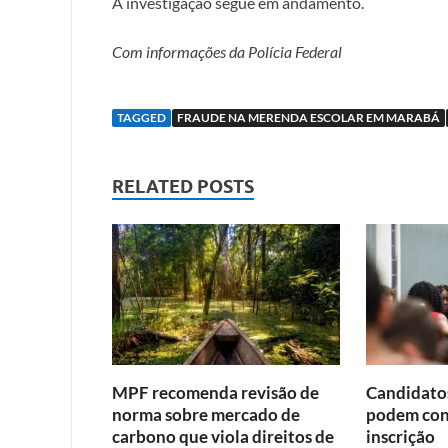
A investigação segue em andamento.
Com informações da Polícia Federal
TAGGED
FRAUDE NA MERENDA ESCOLAR EM MARABÁ
RELATED POSTS
MPF recomenda revisão de
Candidato
norma sobre mercado de
podem cons
carbono que viola direitos de
inscrição