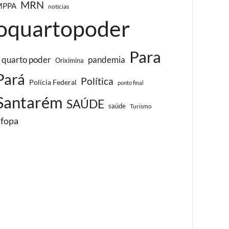
MRN
MPPA
notícias
oquartopoder
Para
 quarto poder
pandemia
Oriximina
Pará
Política
Polícia Federal
ponto final
Santarém
SAÚDE
saúde
Turismo
ufopa