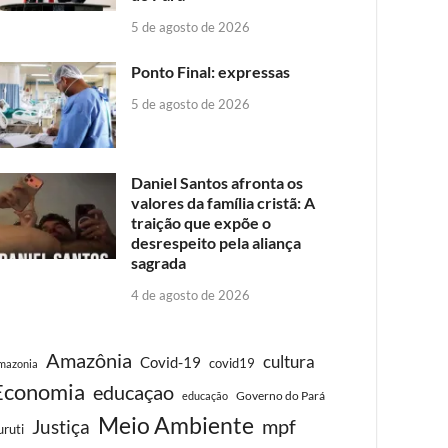
5 de agosto de 2026
Ponto Final: expressas
5 de agosto de 2026
Daniel Santos afronta os
valores da família cristã: A
traição que expõe o
desrespeito pela aliança
sagrada
4 de agosto de 2026
Amazônia
cultura
Covid-19
covid19
mazonia
Economia
educaçao
Governo do Pará
educação
Meio Ambiente
Justiça
mpf
uruti