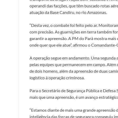
operandi das facções, que têm buscado rotas aére
atuação da Base Candiru, no rio Amazonas.
“Desta vez, o combate foi feito pelo ar. Monitor
com precisão. As guarnições em terra também fo
garantir a apreensão. A PM do Pará mostra mais u
onde quer que ele atue”, afirmou o Comandante-Ge
A operação segue em andamento. Uma segunda ae
pelas equipes que permanecem em campo. Além da
de dois homens, além da apreensão de duas cami
logístico à operação criminosa.
Para o Secretário de Segurança Pública e Defesa
mais que uma apreensão, é um avanço estratégico
“Estamos diante de mais uma grande apreensão d
inteligência das forças de segurança conseguiu i