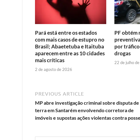
Pará está entre os estados
PF obtém 
com mais casos de estupro no
preventiva
Brasil; Abaetetuba e Itaituba
por tráfic
aparecem entre as 10 cidades
drogas
mais críticas
22 de julho d
2 de agosto de 2026
PREVIOUS ARTICLE
MP abre investigação criminal sobre disputa de
terra em Santarém envolvendo corretora de
imóveis e supostas ações violentas contra poss