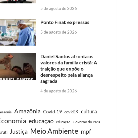
5 de agosto de 2026
Ponto Final: expressas
5 de agosto de 2026
Daniel Santos afronta os
valores da família cristã: A
traição que expõe o
desrespeito pela aliança
sagrada
4 de agosto de 2026
Amazônia
cultura
Covid-19
covid19
mazonia
Economia
educaçao
Governo do Pará
educação
Meio Ambiente
Justiça
mpf
uruti