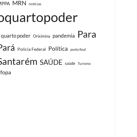
MRN
MPPA
notícias
oquartopoder
Para
 quarto poder
pandemia
Oriximina
Pará
Política
Polícia Federal
ponto final
Santarém
SAÚDE
saúde
Turismo
ufopa