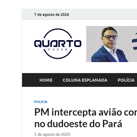
7 de agosto de 2026
O Quarto
Notícias todos os dias
HOME
COLUNA ESPLANADA
POLÍCIA
POLÍCIA
PM intercepta avião co
no dudoeste do Pará
1 de agosto de 2025