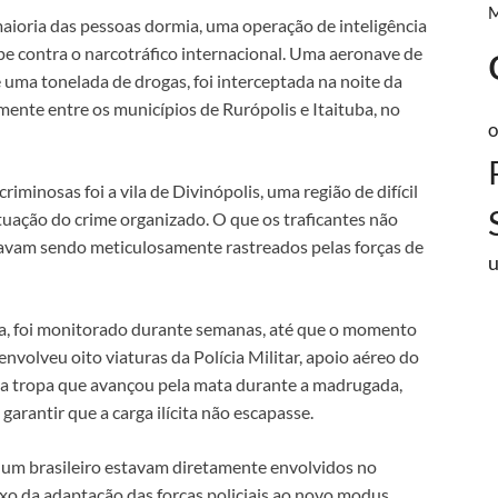
ioria das pessoas dormia, uma operação de inteligência
lpe contra o narcotráfico internacional. Uma aeronave de
ma tonelada de drogas, foi interceptada na noite da
mente entre os municípios de Rurópolis e Itaituba, no
o
iminosas foi a vila de Divinópolis, uma região de difícil
atuação do crime organizado. O que os traficantes não
tavam sendo meticulosamente rastreados pelas forças de
la, foi monitorado durante semanas, até que o momento
volveu oito viaturas da Polícia Militar, apoio aéreo do
a tropa que avançou pela mata durante a madrugada,
arantir que a carga ilícita não escapasse.
um brasileiro estavam diretamente envolvidos no
xo da adaptação das forças policiais ao novo modus