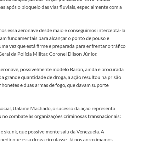
as após o bloqueio das vias fluviais, especialmente com a
amos essa aeronave desde maio e conseguimos interceptá-la
ram fundamentais para alcançar o ponto de pouso e
ma vez que está firme e preparada para enfrentar o tráfico
ral da Polícia Militar, Coronel Dilson Júnior.
ronave, possivelmente modelo Baron, ainda é procurada
 grande quantidade de droga, a ação resultou na prisão
nhonetes e duas armas de fogo, que davam suporte
 Social, Ualame Machado, o sucesso da ação representa
 no combate às organizações criminosas transnacionais:
e skunk, que possivelmente saiu da Venezuela. A
mpedir que essa droga circulasse. Já nos aproximamos,