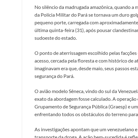
No silêncio da madrugada amazônica, quando a ma
da Polícia Militar do Pará se tornava um duro go
pequeno porte, carregada com aproximadamente u
última quinta-feira (31), após pousar clandestina
sudoeste do estado.
O ponto de aterrissagem escolhido pelas facções cr
acesso, cercada pela floresta e com histórico de 
imaginavam era que, desde maio, seus passos es
segurança do Pará.
O avião modelo Sêneca, vindo do sul da Venezue
exato da abordagem fosse calculado. A operação en
Grupamento de Segurança Pública (Graesp) e um
enfrentando todos os obstáculos do terreno para g
As investigações apontam que um venezuelano e 
transporte da droga. A ação bem-sucedida é refle