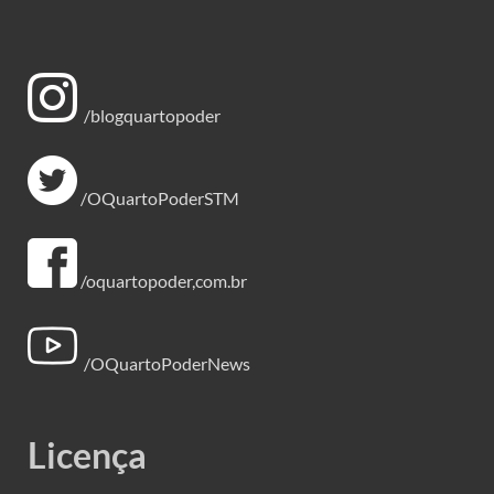
/blogquartopoder
/OQuartoPoderSTM
/oquartopoder,com.br
/OQuartoPoderNews
Licença