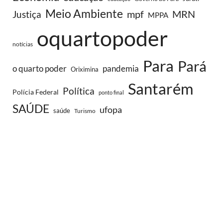
Meio Ambiente
MRN
Justiça
mpf
MPPA
oquartopoder
notícias
Para
Pará
o quarto poder
pandemia
Oriximina
Santarém
Política
Polícia Federal
ponto final
SAÚDE
ufopa
saúde
Turismo