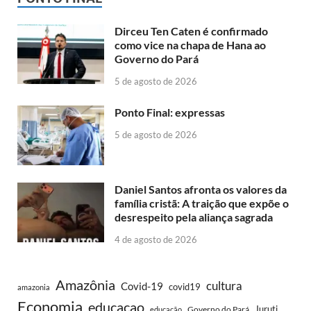
Dirceu Ten Caten é confirmado
como vice na chapa de Hana ao
Governo do Pará
5 de agosto de 2026
Ponto Final: expressas
5 de agosto de 2026
Daniel Santos afronta os valores da
família cristã: A traição que expõe o
desrespeito pela aliança sagrada
4 de agosto de 2026
Amazônia
cultura
Covid-19
covid19
amazonia
Economia
educaçao
Juruti
Governo do Pará
educação