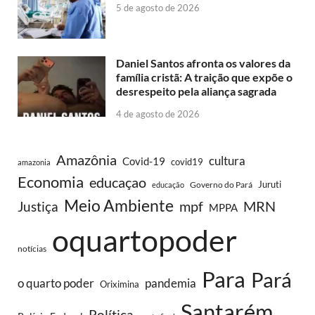
5 de agosto de 2026
Daniel Santos afronta os valores da
família cristã: A traição que expõe o
desrespeito pela aliança sagrada
4 de agosto de 2026
Amazônia
cultura
Covid-19
covid19
amazonia
Economia
educaçao
Juruti
Governo do Pará
educação
Meio Ambiente
MRN
Justiça
mpf
MPPA
oquartopoder
notícias
Para
Pará
o quarto poder
pandemia
Oriximina
Santarém