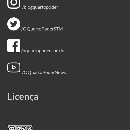
/blogquartopoder
/OQuartoPoderSTM
/oquartopoder,com.br
/OQuartoPoderNews
Licença