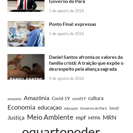
Governo do Pará
5 de agosto de 2026
Ponto Final: expressas
5 de agosto de 2026
Daniel Santos afronta os valores da
família cristã: A traição que expõe o
desrespeito pela aliança sagrada
4 de agosto de 2026
Amazônia
cultura
Covid-19
covid19
amazonia
Economia
educaçao
Juruti
Governo do Pará
educação
Meio Ambiente
MRN
Justiça
mpf
MPPA
oquartopoder