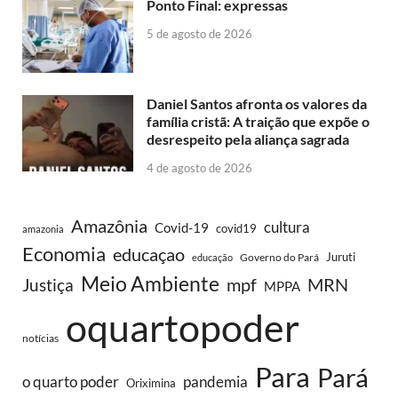
Ponto Final: expressas
5 de agosto de 2026
Daniel Santos afronta os valores da
família cristã: A traição que expõe o
desrespeito pela aliança sagrada
4 de agosto de 2026
Amazônia
cultura
Covid-19
covid19
amazonia
Economia
educaçao
Juruti
Governo do Pará
educação
Meio Ambiente
MRN
Justiça
mpf
MPPA
oquartopoder
notícias
Para
Pará
o quarto poder
pandemia
Oriximina