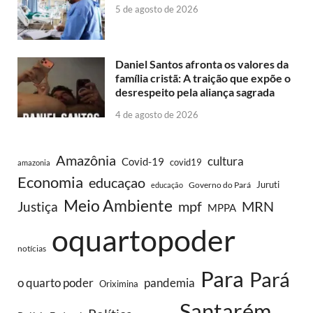
5 de agosto de 2026
Daniel Santos afronta os valores da
família cristã: A traição que expõe o
desrespeito pela aliança sagrada
4 de agosto de 2026
Amazônia
cultura
Covid-19
covid19
amazonia
Economia
educaçao
Juruti
Governo do Pará
educação
Meio Ambiente
MRN
Justiça
mpf
MPPA
oquartopoder
notícias
Para
Pará
o quarto poder
pandemia
Oriximina
Santarém