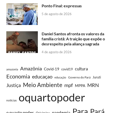
Ponto Final: expressas
5 de agosto de 2026
Daniel Santos afronta os valores da
família cristã: A traição que expõe o
desrespeito pela aliança sagrada
4 de agosto de 2026
Amazônia
cultura
Covid-19
covid19
amazonia
Economia
educaçao
Juruti
Governo do Pará
educação
Meio Ambiente
MRN
Justiça
mpf
MPPA
oquartopoder
notícias
Para
Pará
o quarto poder
pandemia
Oriximina