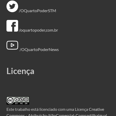
/OQuartoPoderSTM
/oquartopoder,com.br
/OQuartoPoderNews
Licença
Este trabalho está licenciado com uma Licença
Creative
Commons - Atribuição-NãoComercial-CompartilhaIgual