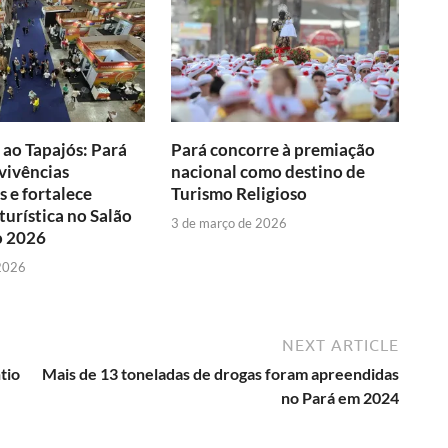
ao Tapajós: Pará
Pará concorre à premiação
vivências
nacional como destino de
 e fortalece
Turismo Religioso
urística no Salão
3 de março de 2026
o 2026
 2026
NEXT ARTICLE
tio
Mais de 13 toneladas de drogas foram apreendidas
no Pará em 2024