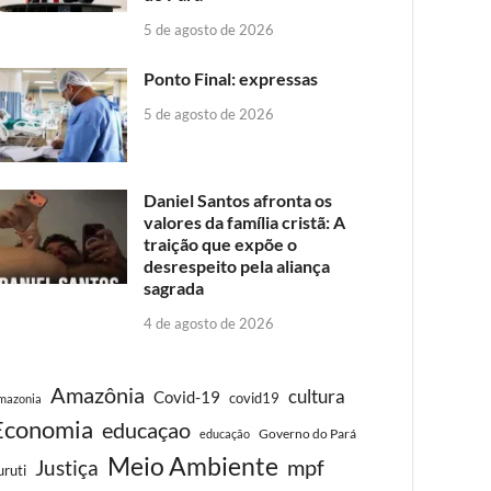
5 de agosto de 2026
Ponto Final: expressas
5 de agosto de 2026
Daniel Santos afronta os
valores da família cristã: A
traição que expõe o
desrespeito pela aliança
sagrada
4 de agosto de 2026
Amazônia
cultura
Covid-19
covid19
mazonia
Economia
educaçao
Governo do Pará
educação
Meio Ambiente
Justiça
mpf
uruti