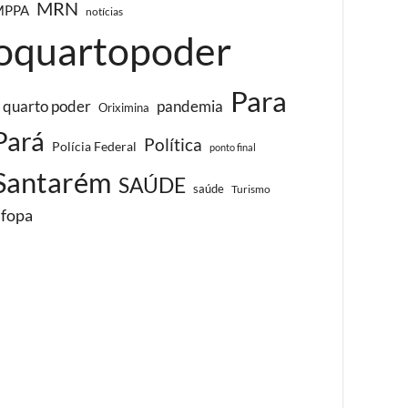
MRN
MPPA
notícias
oquartopoder
Para
 quarto poder
pandemia
Oriximina
Pará
Política
Polícia Federal
ponto final
Santarém
SAÚDE
saúde
Turismo
ufopa