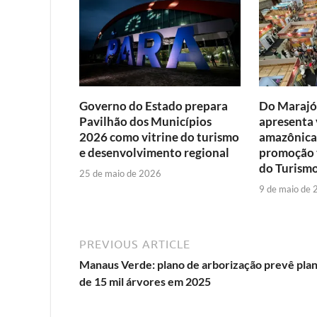
Governo do Estado prepara
Do Marajó 
Pavilhão dos Municípios
apresenta 
2026 como vitrine do turismo
amazônicas
e desenvolvimento regional
promoção t
do Turism
25 de maio de 2026
9 de maio de
PREVIOUS ARTICLE
Manaus Verde: plano de arborização prevê plan
de 15 mil árvores em 2025