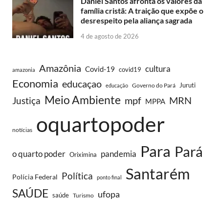
Daniel Santos afronta os valores da
família cristã: A traição que expõe o
desrespeito pela aliança sagrada
4 de agosto de 2026
Amazônia
cultura
Covid-19
covid19
amazonia
Economia
educaçao
Juruti
Governo do Pará
educação
Meio Ambiente
MRN
Justiça
mpf
MPPA
oquartopoder
notícias
Para
Pará
o quarto poder
pandemia
Oriximina
Santarém
Política
Polícia Federal
ponto final
SAÚDE
ufopa
saúde
Turismo