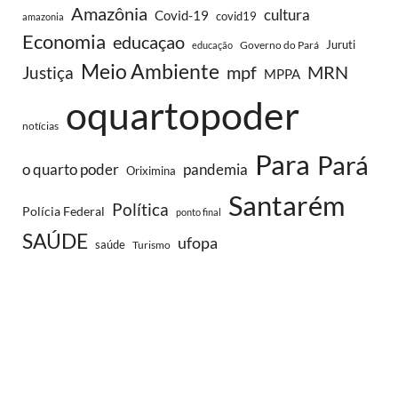
Amazônia
cultura
Covid-19
covid19
amazonia
Economia
educaçao
Juruti
Governo do Pará
educação
Meio Ambiente
MRN
Justiça
mpf
MPPA
oquartopoder
notícias
Para
Pará
o quarto poder
pandemia
Oriximina
Santarém
Política
Polícia Federal
ponto final
SAÚDE
ufopa
saúde
Turismo