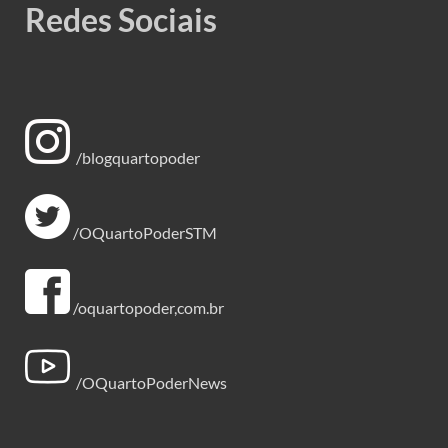
Redes Sociais
/blogquartopoder
/OQuartoPoderSTM
/oquartopoder,com.br
/OQuartoPoderNews