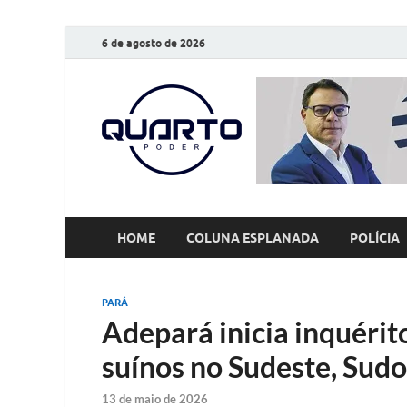
6 de agosto de 2026
O Quarto
Notícias todos os dias
HOME
COLUNA ESPLANADA
POLÍCIA
PARÁ
Adepará inicia inquérit
suínos no Sudeste, Sud
13 de maio de 2026