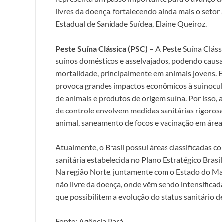
livres da doença, fortalecendo ainda mais o seto
Estadual de Sanidade Suídea, Elaine Queiroz.
Peste Suína Clássica (PSC) –
A Peste Suína Cláss
suínos domésticos e asselvajados, podendo causar
mortalidade, principalmente em animais jovens. 
provoca grandes impactos econômicos à suinocul
de animais e produtos de origem suína. Por isso, 
de controle envolvem medidas sanitárias rigorosas
animal, saneamento de focos e vacinação em áreas 
Atualmente, o Brasil possui áreas classificadas c
sanitária estabelecida no Plano Estratégico Brasil
Na região Norte, juntamente com o Estado do Ma
não livre da doença, onde vêm sendo intensificada
que possibilitem a evolução do status sanitário d
Fonte: Agência Pará