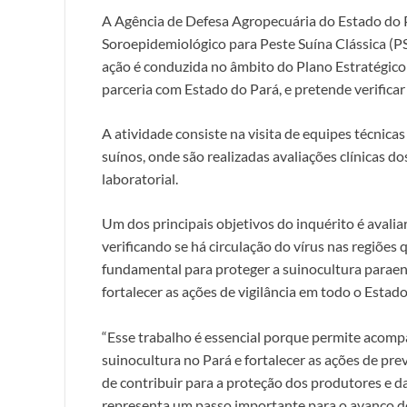
A Agência de Defesa Agropecuária do Estado do Pa
Soroepidemiológico para Peste Suína Clássica (P
ação é conduzida no âmbito do Plano Estratégico 
parceria com Estado do Pará, e pretende verificar 
A atividade consiste na visita de equipes técnic
suínos, onde são realizadas avaliações clínicas d
laboratorial.
Um dos principais objetivos do inquérito é avalia
verificando se há circulação do vírus nas regiões
fundamental para proteger a suinocultura paraens
fortalecer as ações de vigilância em todo o Estado
“Esse trabalho é essencial porque permite acompa
suinocultura no Pará e fortalecer as ações de prev
de contribuir para a proteção dos produtores e 
representa um passo importante para o avanço d