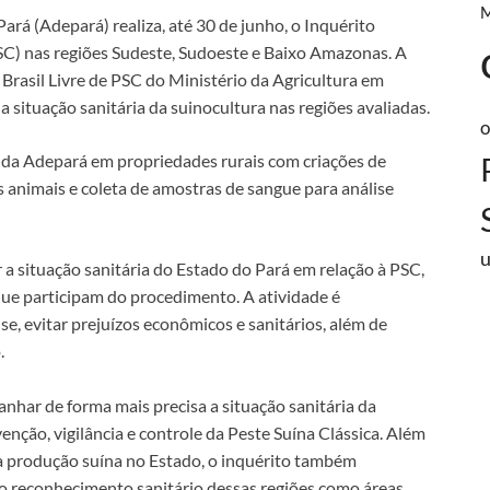
rá (Adepará) realiza, até 30 de junho, o Inquérito
SC) nas regiões Sudeste, Sudoeste e Baixo Amazonas. A
Brasil Livre de PSC do Ministério da Agricultura em
a situação sanitária da suinocultura nas regiões avaliadas.
o
as da Adepará em propriedades rurais com criações de
os animais e coleta de amostras de sangue para análise
r a situação sanitária do Estado do Pará em relação à PSC,
 que participam do procedimento. A atividade é
e, evitar prejuízos econômicos e sanitários, além de
.
nhar de forma mais precisa a situação sanitária da
enção, vigilância e controle da Peste Suína Clássica. Além
da produção suína no Estado, o inquérito também
o reconhecimento sanitário dessas regiões como áreas