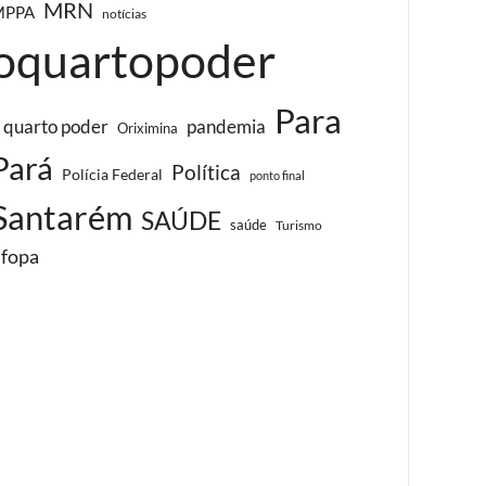
MRN
MPPA
notícias
oquartopoder
Para
 quarto poder
pandemia
Oriximina
Pará
Política
Polícia Federal
ponto final
Santarém
SAÚDE
saúde
Turismo
ufopa