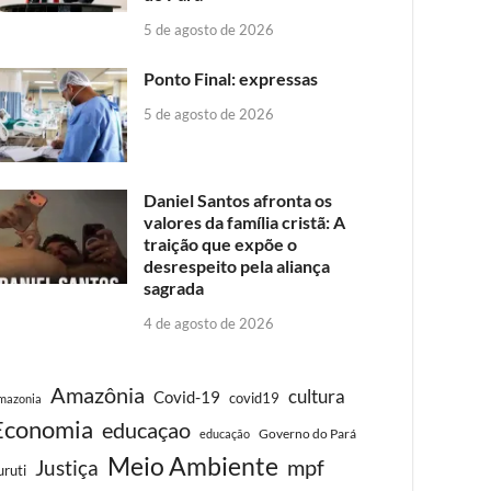
5 de agosto de 2026
Ponto Final: expressas
5 de agosto de 2026
Daniel Santos afronta os
valores da família cristã: A
traição que expõe o
desrespeito pela aliança
sagrada
4 de agosto de 2026
Amazônia
cultura
Covid-19
covid19
mazonia
Economia
educaçao
Governo do Pará
educação
Meio Ambiente
Justiça
mpf
uruti