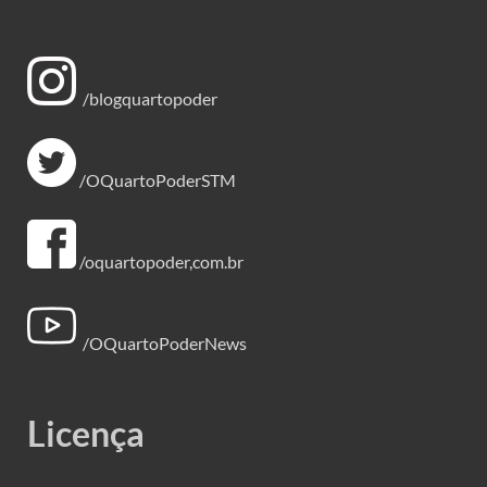
/blogquartopoder
/OQuartoPoderSTM
/oquartopoder,com.br
/OQuartoPoderNews
Licença