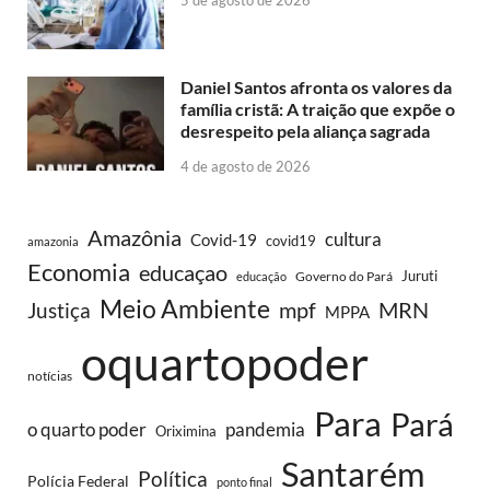
5 de agosto de 2026
Daniel Santos afronta os valores da
família cristã: A traição que expõe o
desrespeito pela aliança sagrada
4 de agosto de 2026
Amazônia
cultura
Covid-19
covid19
amazonia
Economia
educaçao
Juruti
Governo do Pará
educação
Meio Ambiente
MRN
Justiça
mpf
MPPA
oquartopoder
notícias
Para
Pará
o quarto poder
pandemia
Oriximina
Santarém
Política
Polícia Federal
ponto final