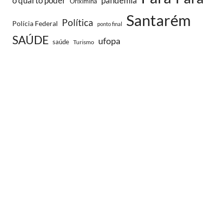
o quarto poder
pandemia
Oriximina
Santarém
Política
Polícia Federal
ponto final
SAÚDE
ufopa
saúde
Turismo