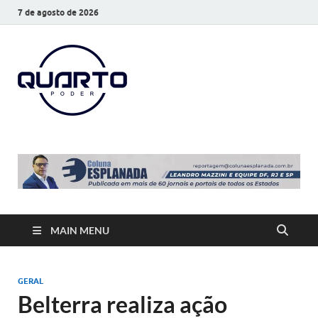
7 de agosto de 2026
O Quarto
Notícias todos os dias
Poder
MAIN MENU
GERAL
Belterra realiza ação