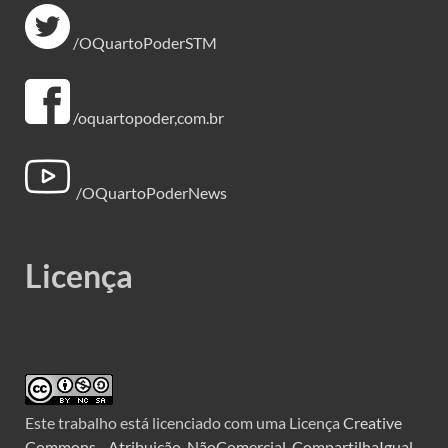
/OQuartoPoderSTM
/oquartopoder,com.br
/OQuartoPoderNews
Licença
Este trabalho está licenciado com uma Licença
Creative
Commons - Atribuição-NãoComercial-CompartilhaIgual