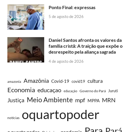
Ponto Final: expressas
5 de agosto de 2026
Daniel Santos afronta os valores da
família cristã: A traição que expõe o
desrespeito pela aliança sagrada
4 de agosto de 2026
Amazônia
cultura
Covid-19
covid19
amazonia
Economia
educaçao
Juruti
Governo do Pará
educação
Meio Ambiente
MRN
Justiça
mpf
MPPA
oquartopoder
notícias
Para
Pará