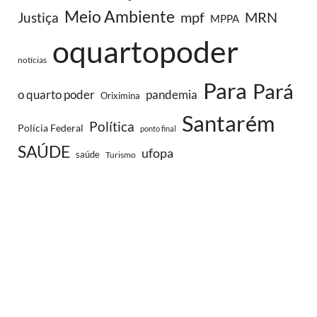
Meio Ambiente
MRN
Justiça
mpf
MPPA
oquartopoder
notícias
Para
Pará
o quarto poder
pandemia
Oriximina
Santarém
Política
Polícia Federal
ponto final
SAÚDE
ufopa
saúde
Turismo