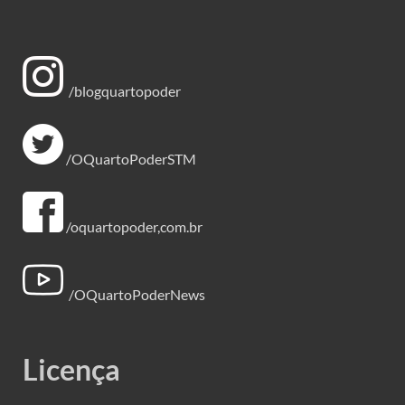
/blogquartopoder
/OQuartoPoderSTM
/oquartopoder,com.br
/OQuartoPoderNews
Licença