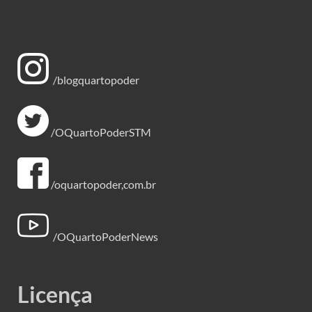
/blogquartopoder
/OQuartoPoderSTM
/oquartopoder,com.br
/OQuartoPoderNews
Licença