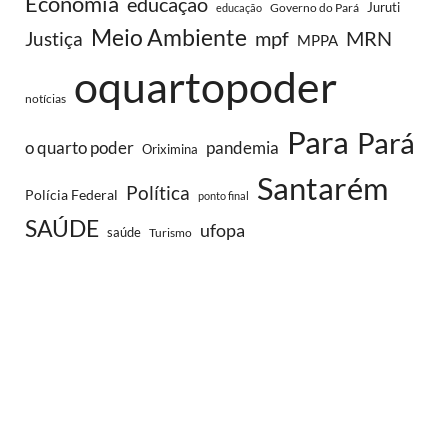
Economia
educaçao
Juruti
Governo do Pará
educação
Meio Ambiente
MRN
Justiça
mpf
MPPA
oquartopoder
notícias
Para
Pará
o quarto poder
pandemia
Oriximina
Santarém
Política
Polícia Federal
ponto final
SAÚDE
ufopa
saúde
Turismo