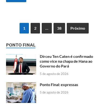
1
2
…
38
Próximo
PONTO FINAL
Dirceu Ten Caten é confirmado
como vice na chapa de Hana ao
Governo do Pará
5 de agosto de 2026
Ponto Final: expressas
5 de agosto de 2026