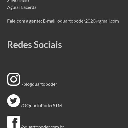
Silvio Melo
Aguiar Lacerda
Fale com a gente:
E-mail:
oquartopoder2020@gmail.com
Redes Sociais
/blogquartopoder
/OQuartoPoderSTM
/oquartopoder,com.br