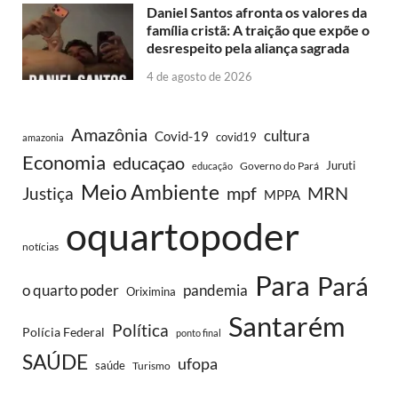
Daniel Santos afronta os valores da
família cristã: A traição que expõe o
desrespeito pela aliança sagrada
4 de agosto de 2026
Amazônia
cultura
Covid-19
covid19
amazonia
Economia
educaçao
Juruti
Governo do Pará
educação
Meio Ambiente
MRN
Justiça
mpf
MPPA
oquartopoder
notícias
Para
Pará
o quarto poder
pandemia
Oriximina
Santarém
Política
Polícia Federal
ponto final
SAÚDE
ufopa
saúde
Turismo