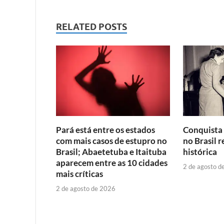
RELATED POSTS
Pará está entre os estados
Conquista 
com mais casos de estupro no
no Brasil r
Brasil; Abaetetuba e Itaituba
histórica
aparecem entre as 10 cidades
2 de agosto d
mais críticas
2 de agosto de 2026