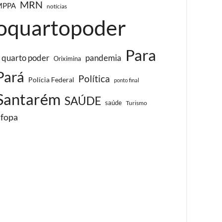
MRN
MPPA
notícias
oquartopoder
Para
 quarto poder
pandemia
Oriximina
Pará
Política
Polícia Federal
ponto final
Santarém
SAÚDE
saúde
Turismo
ufopa