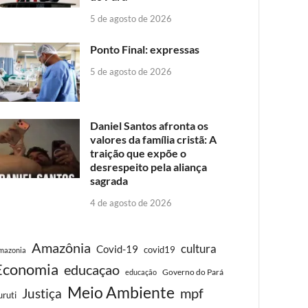
5 de agosto de 2026
Ponto Final: expressas
5 de agosto de 2026
Daniel Santos afronta os
valores da família cristã: A
traição que expõe o
desrespeito pela aliança
sagrada
4 de agosto de 2026
Amazônia
cultura
Covid-19
covid19
mazonia
Economia
educaçao
Governo do Pará
educação
Meio Ambiente
Justiça
mpf
uruti