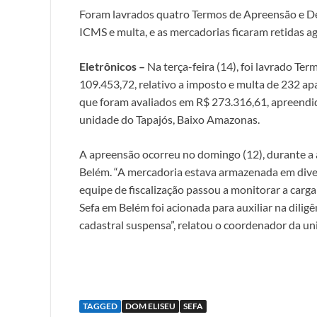
Foram lavrados quatro Termos de Apreensão e Dep
ICMS e multa, e as mercadorias ficaram retidas
Eletrônicos –
Na terça-feira (14), foi lavrado T
109.453,72, relativo a imposto e multa de 232 ap
que foram avaliados em R$ 273.316,61, apreendido
unidade do Tapajós, Baixo Amazonas.
A apreensão ocorreu no domingo (12), durante 
Belém. “A mercadoria estava armazenada em dive
equipe de fiscalização passou a monitorar a car
Sefa em Belém foi acionada para auxiliar na diligê
cadastral suspensa”, relatou o coordenador da un
TAGGED
DOM ELISEU
SEFA