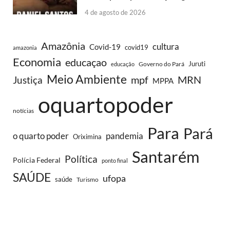
4 de agosto de 2026
Amazônia
cultura
Covid-19
covid19
amazonia
Economia
educaçao
Juruti
Governo do Pará
educação
Meio Ambiente
MRN
Justiça
mpf
MPPA
oquartopoder
notícias
Para
Pará
o quarto poder
pandemia
Oriximina
Santarém
Política
Polícia Federal
ponto final
SAÚDE
ufopa
saúde
Turismo