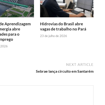
de Aprendizagem
Hidrovias do Brasil abre
nergia abre
vagas de trabalho no Pará
ades para o
23 de julho de 2026
emprego
e 2026
NEXT ARTICLE
Sebrae lança circuito em Santarém