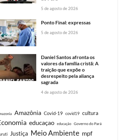
5 de agosto de 2026
Ponto Final: expressas
5 de agosto de 2026
Daniel Santos afronta os
valores da família cristã: A
traição que expõe o
desrespeito pela aliança
sagrada
4 de agosto de 2026
Amazônia
cultura
Covid-19
covid19
mazonia
Economia
educaçao
Governo do Pará
educação
Meio Ambiente
Justiça
mpf
uruti