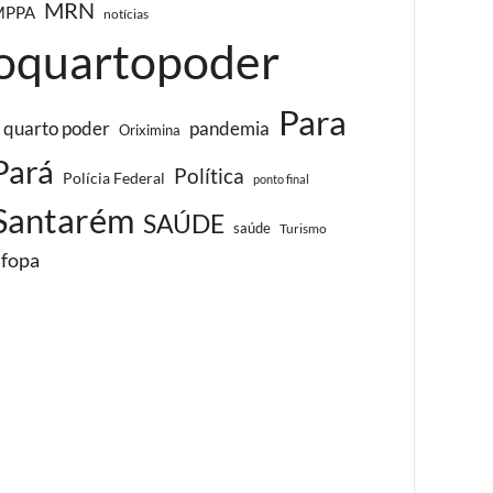
MRN
MPPA
notícias
oquartopoder
Para
 quarto poder
pandemia
Oriximina
Pará
Política
Polícia Federal
ponto final
Santarém
SAÚDE
saúde
Turismo
ufopa