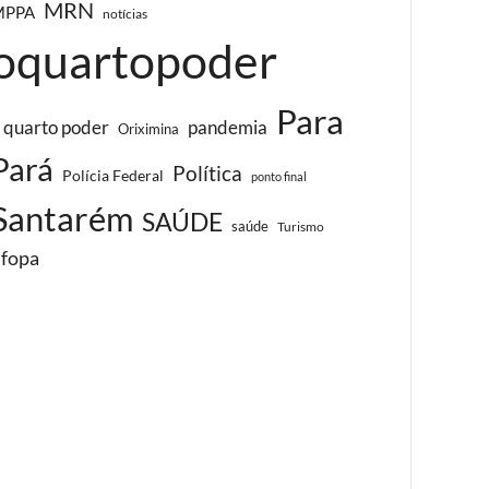
MRN
MPPA
notícias
oquartopoder
Para
 quarto poder
pandemia
Oriximina
Pará
Política
Polícia Federal
ponto final
Santarém
SAÚDE
saúde
Turismo
ufopa