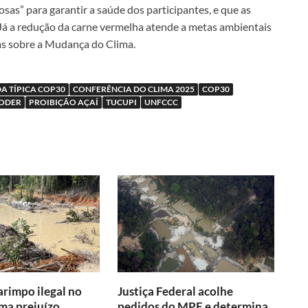
osas” para garantir a saúde dos participantes, e que as
 Já a redução da carne vermelha atende a metas ambientais
s sobre a Mudança do Clima.
A TÍPICA COP30
CONFERÊNCIA DO CLIMA 2025
COP30
ODER
PROIBIÇÃO AÇAÍ
TUCUPI
UNFCCC
arimpo ilegal no
Justiça Federal acolhe
ima prejuízo
pedidos do MPF e determina