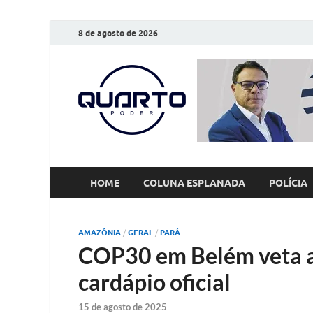
8 de agosto de 2026
O Quarto
Notícias todos os dias
HOME
COLUNA ESPLANADA
POLÍCIA
AMAZÔNIA
/
GERAL
/
PARÁ
COP30 em Belém veta aç
cardápio oficial
15 de agosto de 2025