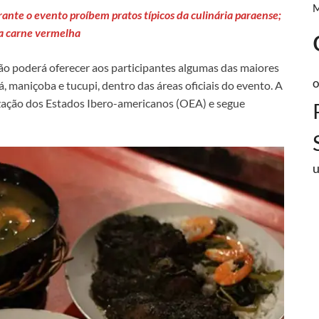
te o evento proíbem pratos típicos da culinária paraense;
da carne vermelha
 poderá oferecer aos participantes algumas das maiores
o
, maniçoba e tucupi, dentro das áreas oficiais do evento. A
zação dos Estados Ibero-americanos (OEA) e segue