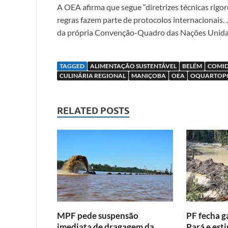
A OEA afirma que segue “diretrizes técnicas rigor
regras fazem parte de protocolos internacionais.
da própria Convenção-Quadro das Nações Unida
TAGGED
ALIMENTAÇÃO SUSTENTÁVEL
BELÉM
COMID
CULINÁRIA REGIONAL
MANIÇOBA
OEA
OQUARTOP
RELATED POSTS
MPF pede suspensão
PF fecha g
imediata de dragagem da
Pará e est