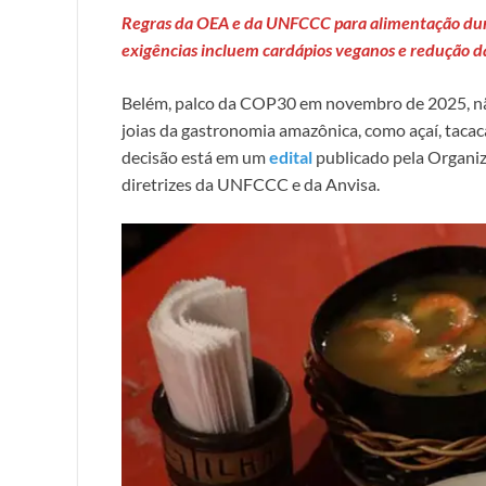
Regras da OEA e da UNFCCC para alimentação duran
exigências incluem cardápios veganos e redução 
Belém, palco da COP30 em novembro de 2025, não
joias da gastronomia amazônica, como açaí, tacacá
decisão está em um
edital
publicado pela Organi
diretrizes da UNFCCC e da Anvisa.