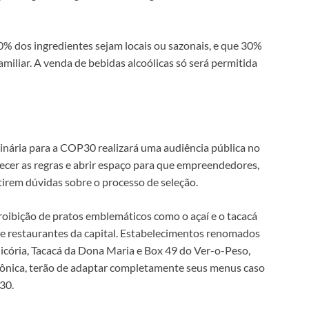
0% dos ingredientes sejam locais ou sazonais, e que 30%
miliar. A venda de bebidas alcoólicas só será permitida
dinária para a COP30 realizará uma audiência pública no
ecer as regras e abrir espaço para que empreendedores,
tirem dúvidas sobre o processo de seleção.
proibição de pratos emblemáticos como o açaí e o tacacá
de restaurantes da capital. Estabelecimentos renomados
cória, Tacacá da Dona Maria e Box 49 do Ver-o-Peso,
zônica, terão de adaptar completamente seus menus caso
30.