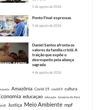
5 de agosto de 2026
Ponto Final: expressas
5 de agosto de 2026
Daniel Santos afronta os
valores da família cristã: A
traição que expõe o
desrespeito pela aliança
sagrada
4 de agosto de 2026
Amazônia
cultura
Covid-19
covid19
mazonia
Economia
educaçao
Governo do Pará
educação
Meio Ambiente
Justiça
mpf
uruti