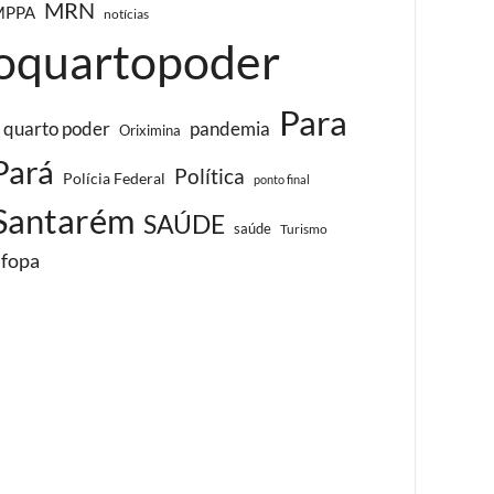
MRN
MPPA
notícias
oquartopoder
Para
 quarto poder
pandemia
Oriximina
Pará
Política
Polícia Federal
ponto final
Santarém
SAÚDE
saúde
Turismo
ufopa