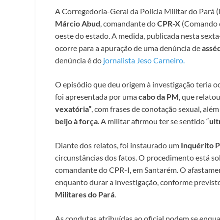
A Corregedoria-Geral da Polícia Militar do Par
Márcio Abud
, comandante do
CPR-X
(Comando de
oeste do estado. A medida, publicada nesta sexta
ocorre para a apuração de uma denúncia de
asséd
denúncia é do
jornalista Jeso Carneiro.
O episódio que deu origem à investigação teria 
foi apresentada por uma
cabo da PM
, que relato
vexatória”
, com frases de conotação sexual, além
beijo à força
. A militar afirmou ter se sentido “
ul
Diante dos relatos, foi instaurado um
Inquérito P
circunstâncias dos fatos. O procedimento está s
comandante do CPR-I, em Santarém. O afastame
enquanto durar a investigação, conforme previst
Militares do Pará
.
As condutas atribuídas ao oficial podem se enq