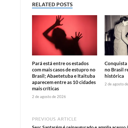
RELATED POSTS
Pará está entre os estados
Conquista 
com mais casos de estupro no
no Brasil r
Brasil; Abaetetuba e Itaituba
histórica
aparecem entre as 10 cidades
2 de agosto d
mais críticas
2 de agosto de 2026
PREVIOUS ARTICLE
Sesc Santarém é reinaugurado e amplia acesso 