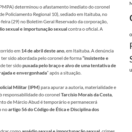
á (PMPA) determinou o afastamento imediato do coronel
 Policiamento Regional 10), sediado em Itaituba, no
-feira (29) no Boletim Geral Reservado da corporação,
io sexual e importunação sexual
contra o oficial. A
o
ocorrido em
14 de abril deste ano
, em Itaituba. A denúncia
u ter sido abordada pelo coronel de forma
“insistente e
 de ter sido
puxada pelo braço e alvo de uma tentativa de
trajada e envergonhada
” após a situação.
olicial Militar (IPM)
para apurar a autoria, materialidade e
ob responsabilidade do coronel
Tarcísio Morais da Costa
,
nto de Márcio Abud é temporário e permanecerá
o no
artigo 56 do Código de Ética e Disciplina dos
uadrar como
assédio sexual e importunação sexual
, crimes