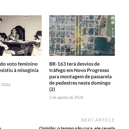
do voto feminino
BR-163 terá desvios de
esistiu à misoginia
tráfego em Novo Progresso
para montagem de passarela
de pedestres neste domingo
e 2026
(2)
2 de agosto de 2026
NEXT ARTICLE
à
Opinião: o tempo não cura, ele revela