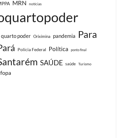
MRN
MPPA
notícias
oquartopoder
Para
 quarto poder
pandemia
Oriximina
Pará
Política
Polícia Federal
ponto final
Santarém
SAÚDE
saúde
Turismo
ufopa