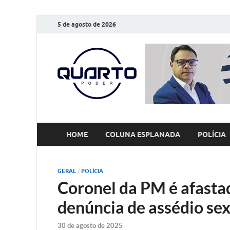
5 de agosto de 2026
O Quarto
Notícias todos os dias
HOME
COLUNA ESPLANADA
POLÍCIA
GERAL
/
POLÍCIA
Coronel da PM é afasta
denúncia de assédio se
30 de agosto de 2025