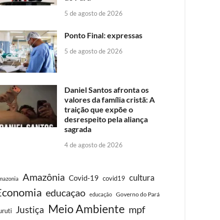
5 de agosto de 2026
Ponto Final: expressas
5 de agosto de 2026
Daniel Santos afronta os
valores da família cristã: A
traição que expõe o
desrespeito pela aliança
sagrada
4 de agosto de 2026
Amazônia
cultura
Covid-19
covid19
mazonia
Economia
educaçao
Governo do Pará
educação
Meio Ambiente
Justiça
mpf
uruti