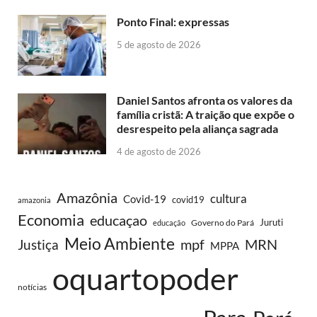
Ponto Final: expressas
5 de agosto de 2026
Daniel Santos afronta os valores da
família cristã: A traição que expõe o
desrespeito pela aliança sagrada
4 de agosto de 2026
Amazônia
cultura
Covid-19
covid19
amazonia
Economia
educaçao
Juruti
Governo do Pará
educação
Meio Ambiente
MRN
Justiça
mpf
MPPA
oquartopoder
notícias