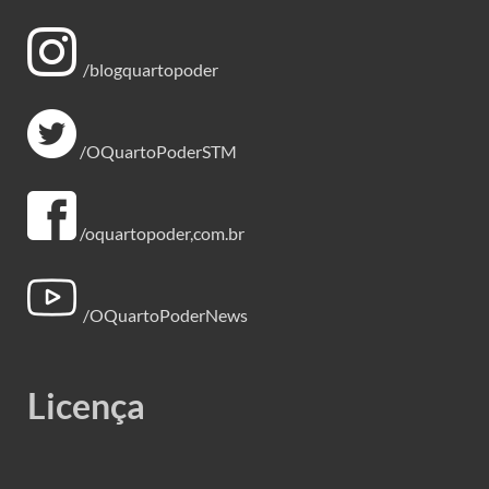
/blogquartopoder
/OQuartoPoderSTM
/oquartopoder,com.br
/OQuartoPoderNews
Licença