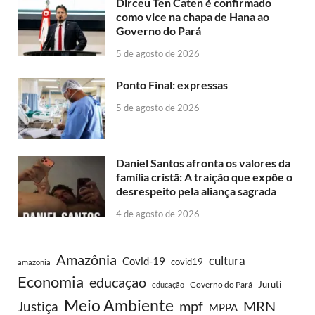
Dirceu Ten Caten é confirmado
como vice na chapa de Hana ao
Governo do Pará
5 de agosto de 2026
Ponto Final: expressas
5 de agosto de 2026
Daniel Santos afronta os valores da
família cristã: A traição que expõe o
desrespeito pela aliança sagrada
4 de agosto de 2026
Amazônia
cultura
Covid-19
covid19
amazonia
Economia
educaçao
Juruti
Governo do Pará
educação
Meio Ambiente
MRN
Justiça
mpf
MPPA