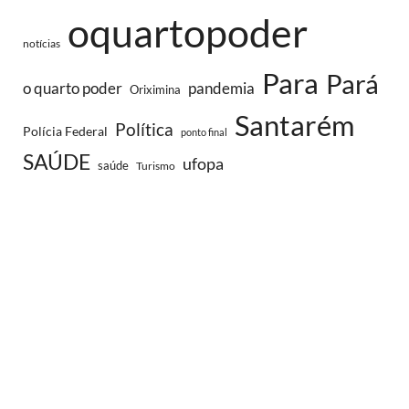
oquartopoder
notícias
Para
Pará
o quarto poder
pandemia
Oriximina
Santarém
Política
Polícia Federal
ponto final
SAÚDE
ufopa
saúde
Turismo