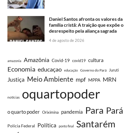
Daniel Santos afronta os valores da
família cristã: A traição que expõe o
desrespeito pela aliança sagrada
4 de agosto de 2026
Amazônia
cultura
Covid-19
covid19
amazonia
Economia
educaçao
Juruti
Governo do Pará
educação
Meio Ambiente
MRN
Justiça
mpf
MPPA
oquartopoder
notícias
Para
Pará
o quarto poder
pandemia
Oriximina
Santarém
Política
Polícia Federal
ponto final