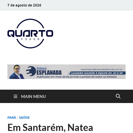
7 de agosto de 2026
O Quarto
Notícias todos os dias
Poder
MAIN MENU
PARÁ
/
SAÚDE
Em Santarém, Natea