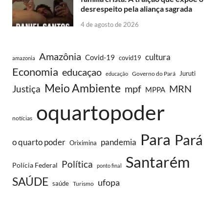
desrespeito pela aliança sagrada
4 de agosto de 2026
Amazônia
cultura
Covid-19
covid19
amazonia
Economia
educaçao
Juruti
Governo do Pará
educação
Meio Ambiente
MRN
Justiça
mpf
MPPA
oquartopoder
notícias
Para
Pará
o quarto poder
pandemia
Oriximina
Santarém
Política
Polícia Federal
ponto final
SAÚDE
ufopa
saúde
Turismo