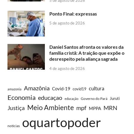
5 de agosto de 2026
Ponto Final: expressas
5 de agosto de 2026
Daniel Santos afronta os valores da
família cristã: A traição que expõe o
desrespeito pela aliança sagrada
4 de agosto de 2026
Amazônia
cultura
Covid-19
covid19
amazonia
Economia
educaçao
Juruti
Governo do Pará
educação
Meio Ambiente
MRN
Justiça
mpf
MPPA
oquartopoder
notícias