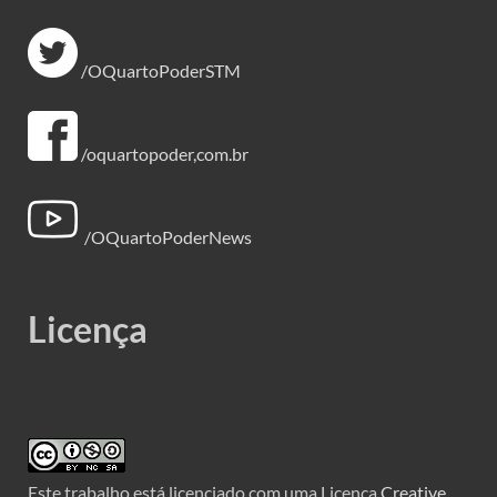
/OQuartoPoderSTM
/oquartopoder,com.br
/OQuartoPoderNews
Licença
Este trabalho está licenciado com uma Licença
Creative