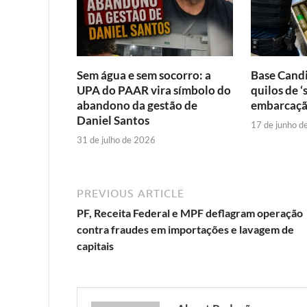
Sem água e sem socorro: a
Base Cand
UPA do PAAR vira símbolo do
quilos de 
abandono da gestão de
embarcaçã
Daniel Santos
17 de junho d
31 de julho de 2026
PREVIOUS ARTICLE
PF, Receita Federal e MPF deflagram operação
contra fraudes em importações e lavagem de
capitais