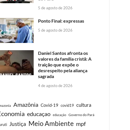
5 de agosto de 2026
Ponto Final: expressas
5 de agosto de 2026
Daniel Santos afronta os
valores da família cristã: A
traição que expõe o
desrespeito pela aliança
sagrada
4 de agosto de 2026
Amazônia
cultura
Covid-19
covid19
mazonia
Economia
educaçao
Governo do Pará
educação
Meio Ambiente
Justiça
mpf
uruti