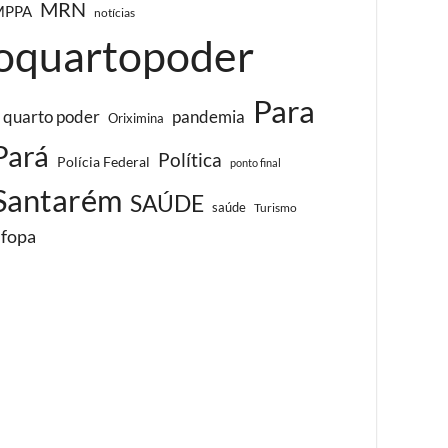
MRN
MPPA
notícias
oquartopoder
Para
 quarto poder
pandemia
Oriximina
Pará
Política
Polícia Federal
ponto final
Santarém
SAÚDE
saúde
Turismo
ufopa