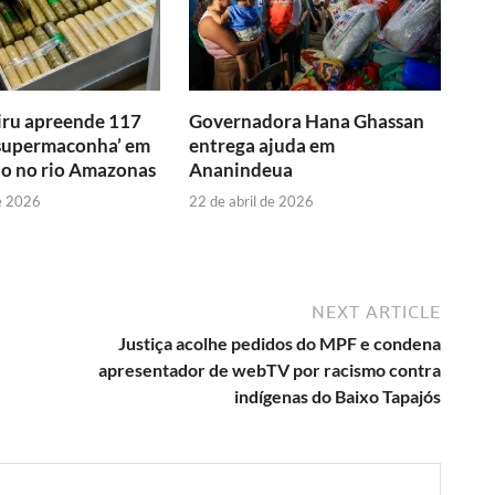
iru apreende 117
Governadora Hana Ghassan
‘supermaconha’ em
entrega ajuda em
o no rio Amazonas
Ananindeua
e 2026
22 de abril de 2026
NEXT ARTICLE
Justiça acolhe pedidos do MPF e condena
apresentador de webTV por racismo contra
indígenas do Baixo Tapajós