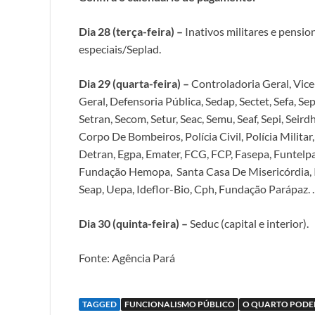
Dia 28 (terça-feira) –
Inativos militares e pensioni
especiais/Seplad.
Dia 29 (quarta-feira) –
Controladoria Geral, Vice
Geral, Defensoria Pública, Sedap, Sectet, Sefa, Sep
Setran, Secom, Setur, Seac, Semu, Seaf, Sepi, Se
Corpo De Bombeiros, Polícia Civil, Polícia Milit
Detran, Egpa, Emater, FCG, FCP, Fasepa, Funtelpa
Fundação Hemopa, Santa Casa De Misericórdia, Im
Seap, Uepa, Ideflor-Bio, Cph, Fundação Parápaz. 
Dia 30 (quinta-feira) –
Seduc (capital e interior).
Fonte: Agência Pará
TAGGED
FUNCIONALISMO PÚBLICO
O QUARTO PODE