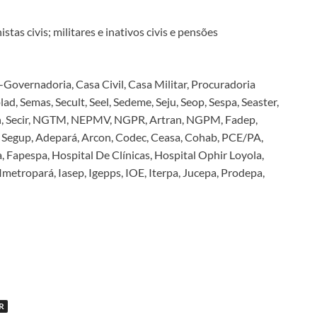
stas civis; militares e inativos civis e pensões
-Governadoria, Casa Civil, Casa Militar, Procuradoria
lad, Semas, Secult, Seel, Sedeme, Seju, Seop, Sespa, Seaster,
irdh, Secir, NGTM, NEPMV, NGPR, Artran, NGPM, Fadep,
ar, Segup, Adepará, Arcon, Codec, Ceasa, Cohab, PCE/PA,
, Fapespa, Hospital De Clínicas, Hospital Ophir Loyola,
etropará, Iasep, Igepps, IOE, Iterpa, Jucepa, Prodepa,
.
R