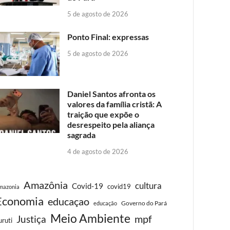
5 de agosto de 2026
Ponto Final: expressas
5 de agosto de 2026
Daniel Santos afronta os
valores da família cristã: A
traição que expõe o
desrespeito pela aliança
sagrada
4 de agosto de 2026
Amazônia
cultura
Covid-19
covid19
mazonia
Economia
educaçao
Governo do Pará
educação
Meio Ambiente
Justiça
mpf
uruti