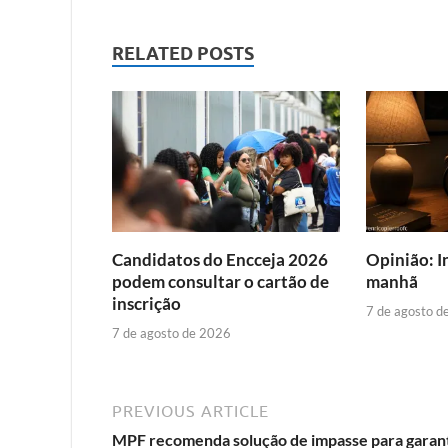
RELATED POSTS
Candidatos do Encceja 2026
Opinião: I
podem consultar o cartão de
manhã
inscrição
7 de agosto d
7 de agosto de 2026
PREVIOUS ARTICLE
MPF recomenda solução de impasse para garant