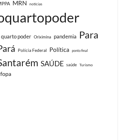
MRN
MPPA
notícias
oquartopoder
Para
 quarto poder
pandemia
Oriximina
Pará
Política
Polícia Federal
ponto final
Santarém
SAÚDE
saúde
Turismo
ufopa