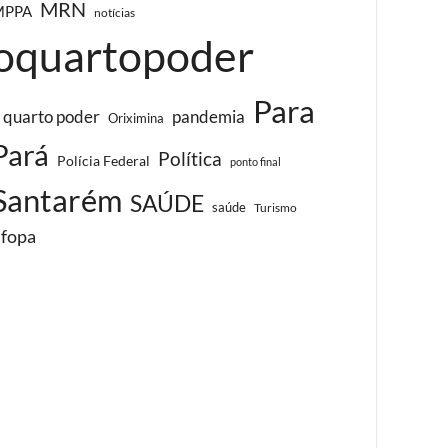
MRN
MPPA
notícias
oquartopoder
Para
 quarto poder
pandemia
Oriximina
Pará
Política
Polícia Federal
ponto final
Santarém
SAÚDE
saúde
Turismo
ufopa