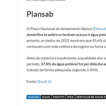
Plansab
O Plano Nacional de Saneamento Básico (
Plansa
domicílios brasileiros tenham acesso à água po
entanto, os dados de 2022 mostram que 95,6% da
contavam com rede coletora de esgoto ou fossa s
Além da cobertura insuficiente, a qualidade dos 
período,
37,8% da água potável foi perdida duran
tratado de forma adequada, segundo o SNIS.
Fonte:
Brasil 61
TAGGED
ÁGUA
ESGOTO
IPEA
SERVIÇOS DE ÁGUA 