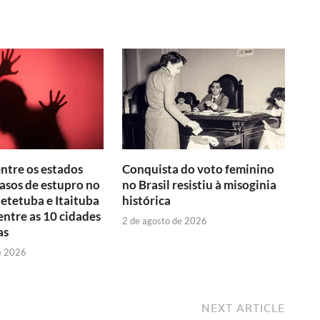
entre os estados
Conquista do voto feminino
asos de estupro no
no Brasil resistiu à misoginia
aetetuba e Itaituba
histórica
ntre as 10 cidades
2 de agosto de 2026
as
e 2026
NEXT ARTICLE