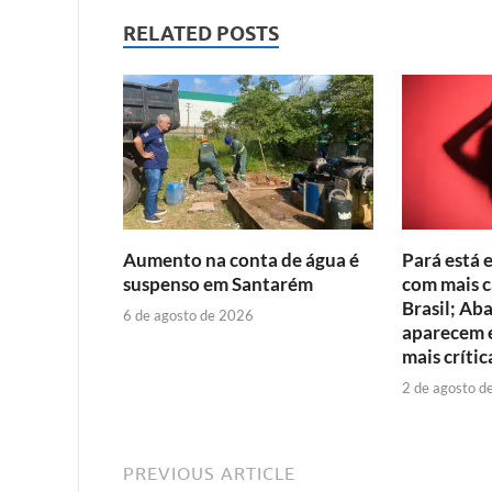
RELATED POSTS
Aumento na conta de água é
Pará está 
suspenso em Santarém
com mais c
Brasil; Ab
6 de agosto de 2026
aparecem e
mais crític
2 de agosto d
PREVIOUS ARTICLE