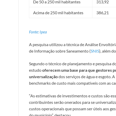
De 50 a 250 mil habitantes
313,92
Acima de 250 mil habitantes
386,21
Fonte: Ipea
A pesquisa utilizou a técnica de Análise Envoltó
de Informação sobre Saneamento (
SNIS
), além d
Segundo o técnico de planejamento e pesquisa d
estudo
oferecem uma base para que gestores pú
universalização
dos serviços de água e esgoto. A p
benchmarks de custo mais compatíveis com as car
“As estimativas de investimentos e custos são ess
contribuintes serão onerados para se universaliz
custos operacionais que possam ser úteis aos gest
do município”, destacou.