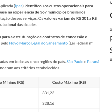
plicada (
Ipea
)
identificou os custos operacionais para
 base na experiência de 367 municípios
brasileiros
stação desses serviços. Os
valores variam de R$ 301 a R$
ulacional
das cidades.
o
 para a estruturação de contratos de concessão e
o pelo
Novo Marco Legal do Saneamento
(Lei Federal nº
das em todas as cinco regiões do país.
São Paulo
e
Paraná
nderam aos critérios estabelecidos.
o Mínimo (R$)
Custo Máximo (R$)
331,23
328,16