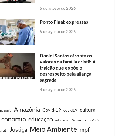
5 de agosto de 2026
Ponto Final: expressas
5 de agosto de 2026
Daniel Santos afronta os
valores da família cristã: A
traição que expõe o
desrespeito pela aliança
sagrada
4 de agosto de 2026
Amazônia
cultura
Covid-19
covid19
mazonia
Economia
educaçao
Governo do Pará
educação
Meio Ambiente
Justiça
mpf
uruti